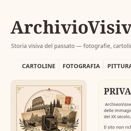
ArchivioVisi
Storia visiva del passato — fotografie, carto
CARTOLINE
FOTOGRAFIA
PITTUR
PRIVA
ArchivioVisiv
delle immagini
del XX secolo.
Il sito non r