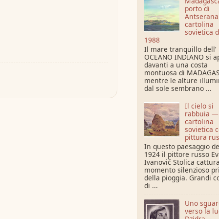
Madagascar
porto di
Antseran
cartolina
sovietica d
1988
Il mare tranquillo dell’
OCEANO INDIANO si a
davanti a una costa
montuosa di MADAGAS
mentre le alture illum
dal sole sembrano ...
Il cielo si
rabbuia —
cartolina
sovietica 
pittura ru
In questo paesaggio de
1924 il pittore russo E
Ivanovič Stolica cattura
momento silenzioso p
della pioggia. Grandi c
di ...
Uno sguar
verso la l
Dzidra