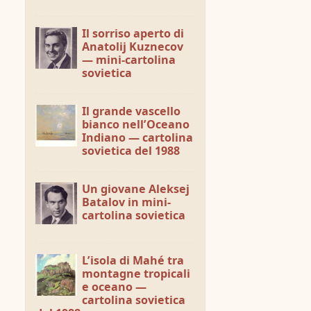
Il sorriso aperto di
Anatolij Kuznecov
— mini-cartolina
sovietica
Il grande vascello
bianco nell’Oceano
Indiano — cartolina
sovietica del 1988
Un giovane Aleksej
Batalov in mini-
cartolina sovietica
L’isola di Mahé tra
montagne tropicali
e oceano —
cartolina sovietica