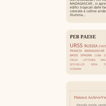
MADAGASCAR , si apre
edifici tropicali dalle f
colorate e colline aride
illumina...
PER PAESE
URSS
RUSSIA
STAT
FRANCIA
MADAGASCAR
BASSI
SPAGNA
CUBA
E
ITALIA
LETTONIA
MAU
SEYCHELLES
SIRIA
T
UCRAINA
Pinterest ArchivioVi
fotografie storiche, cartoli