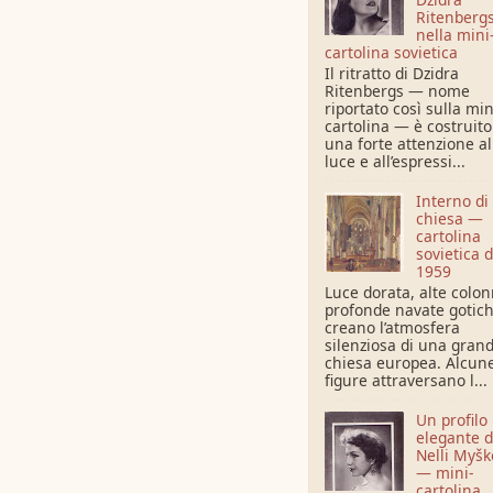
Ritenberg
nella mini
cartolina sovietica
Il ritratto di Dzidra
Ritenbergs — nome
riportato così sulla min
cartolina — è costruit
una forte attenzione al
luce e all’espressi...
Interno di
chiesa —
cartolina
sovietica d
1959
Luce dorata, alte colo
profonde navate gotic
creano l’atmosfera
silenziosa di una gran
chiesa europea. Alcun
figure attraversano l...
Un profilo
elegante d
Nelli Myšk
— mini-
cartolina