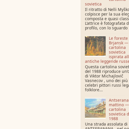
sovietica
Il ritratto di Nelli Myšk
colpisce per la sua ele
composta e quasi class
L’attrice è fotografata d
profilo, con lo sguardo r
Le foreste 
Brjansk —
cartolina
sovietica
ispirata al
antiche leggende russ
Questa cartolina sovie
del 1988 riproduce un’
di Viktor Michajlovič
Vasnecov , uno dei più
celebri pittori russi leg
folklore...
Antserana
mattino —
cartolina
sovietica d
1988
Una strada assolata di
ANTSERANANA , nel no