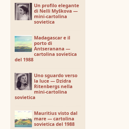
Un profilo elegante
di Nelli Myškova —
mini-cartolina
sovietica
Madagascar e il
porto di
Antseranana —
cartolina sovietica
del 1988
Uno sguardo verso
la luce — Dzidra
Ritenbergs nella
mini-cartolina
sovietica
Mauritius visto dal
mare — cartolina
sovietica del 1988