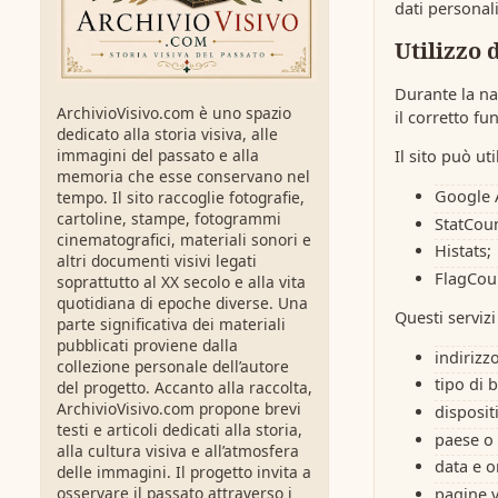
dati personali 
Utilizzo 
Durante la na
ArchivioVisivo.com è uno spazio
il corretto fu
dedicato alla storia visiva, alle
immagini del passato e alla
Il sito può uti
memoria che esse conservano nel
Google A
tempo. Il sito raccoglie fotografie,
cartoline, stampe, fotogrammi
StatCoun
cinematografici, materiali sonori e
Histats;
altri documenti visivi legati
FlagCou
soprattutto al XX secolo e alla vita
quotidiana di epoche diverse. Una
Questi servi
parte significativa dei materiali
pubblicati proviene dalla
indirizzo
collezione personale dell’autore
tipo di 
del progetto. Accanto alla raccolta,
ArchivioVisivo.com propone brevi
disposit
testi e articoli dedicati alla storia,
paese o 
alla cultura visiva e all’atmosfera
data e or
delle immagini. Il progetto invita a
osservare il passato attraverso i
pagine v