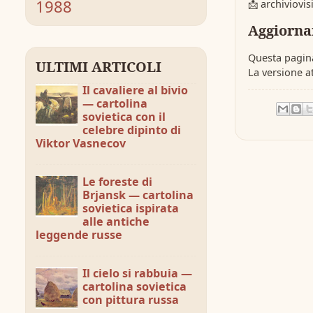
1988
📩
archiviovi
Aggiorna
Questa pagin
ULTIMI ARTICOLI
La versione a
Il cavaliere al bivio
— cartolina
sovietica con il
celebre dipinto di
Viktor Vasnecov
Le foreste di
Brjansk — cartolina
sovietica ispirata
alle antiche
leggende russe
Il cielo si rabbuia —
cartolina sovietica
con pittura russa