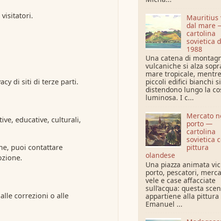
visitatori.
Mauritius 
dal mare 
cartolina
sovietica d
1988
Una catena di montag
vulcaniche si alza sopra
mare tropicale, mentr
y di siti di terze parti.
piccoli edifici bianchi si
distendono lungo la co
luminosa. I c...
Mercato n
ive, educative, culturali,
porto —
cartolina
sovietica 
pittura
one, puoi contattare
olandese
ozione.
Una piazza animata vic
porto, pescatori, merca
vele e case affacciate
sull’acqua: questa sce
 alle correzioni o alle
appartiene alla pittura 
Emanuel ...