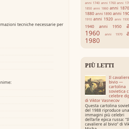
anni 1740
anni 1760
anni 17
anni 187
1850
anni 1860
1880
anni 19
anni 1890
anni 1920
1910
anni 193
rmazioni tecniche necessarie per
1940
anni 1950
1960
anni 1970
1980
PIÙ LETTI
Il cavalier
bivio —
onime:
cartolina
sovietica c
celebre di
di Viktor Vasnecov
Questa cartolina sovie
del 1988 riproduce una
immagini più celebri
dell’arte epica russa: “I
cavaliere al bivio” di Vi
Micha...