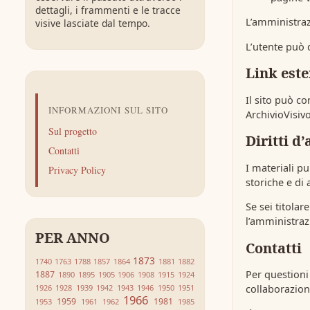
dettagli, i frammenti e le tracce
L’amministrazi
visive lasciate dal tempo.
L’utente può 
Link este
Il sito può c
INFORMAZIONI SUL SITO
ArchivioVisivo
Sul progetto
Diritti d
Contatti
I materiali pu
Privacy Policy
storiche e di 
Se sei titolar
l’amministraz
PER ANNO
Contatti
1873
1740
1763
1788
1857
1864
1881
1882
Per questioni r
1887
1890
1895
1905
1906
1908
1915
1924
1926
1928
1939
1942
1943
1946
1950
1951
collaborazioni
1966
1959
1981
1953
1961
1962
1985