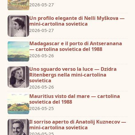
2026-05-27
Un profilo elegante di Nelli Myškova —
mini-cartolina sovietica
2026-05-27
Madagascar e il porto di Antseranana
— cartolina sovietica del 1988
2026-05-26
Uno sguardo verso la luce — Dzidra
Ritenbergs nella mini-cartolina
sovietica
2026-05-26
Mauritius visto dal mare — cartolina
sovietica del 1988
2026-05-25
Il sorriso aperto di Anatolij Kuznecov —
mini-cartolina sovietica
2026-05-25