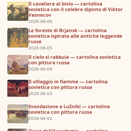
Il cavaliere al bivio — cartolina
sovietica con il celebre dipinto di Viktor
Vasnecov
2026-06-06
Le foreste di Brjansk — cartolina
sovietica ispirata alle antiche leggende
russe
2026-06-05
Il cielo si rabbuia — cartolina sovietica
con pittura russa
2026-06-04
Il villaggio in fiamme — cartolina
sovietica con pittura russa
2026-06-03
Inondazione a Lužniki — cartolina
sovietica con pittura russa
2026-06-02
Dacia dell’Accademia — cartolina