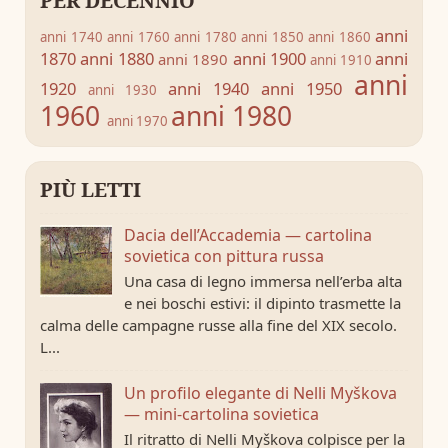
PER DECENNIO
anni
anni 1740
anni 1760
anni 1780
anni 1850
anni 1860
1870
anni 1880
anni 1900
anni
anni 1890
anni 1910
anni
1920
anni 1940
anni 1950
anni 1930
1960
anni 1980
anni 1970
PIÙ LETTI
Dacia dell’Accademia — cartolina
sovietica con pittura russa
Una casa di legno immersa nell’erba alta
e nei boschi estivi: il dipinto trasmette la
calma delle campagne russe alla fine del XIX secolo.
L...
Un profilo elegante di Nelli Myškova
— mini-cartolina sovietica
Il ritratto di Nelli Myškova colpisce per la