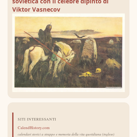
sovietica con il celebre dipinto di
Viktor Vasnecov
SITI INTERESSANTI
CalendHistory.com
calendari storici a strappo e memoria della vita quotidiana (inglese)