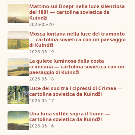
Mattino sul Dnepr nella luce silenziosa
del 1881 — cartolina sovietica da
Kuindži
2026-05-20
Mosca lontana nella luce del tramonto
— cartolina sovietica con un paesaggio
di Kuindži
2026-05-19
La quiete luminosa della costa
crimeana — cartolina sovietica con un
paesaggio di Kuindži
2026-05-18
Luce del sud tra i cipressi di Crimea —
cartolina sovietica da Kuindži
2026-05-17
Una luna sottile sopra il fiume —
cartolina sovietica da Kuindži
2026-05-16