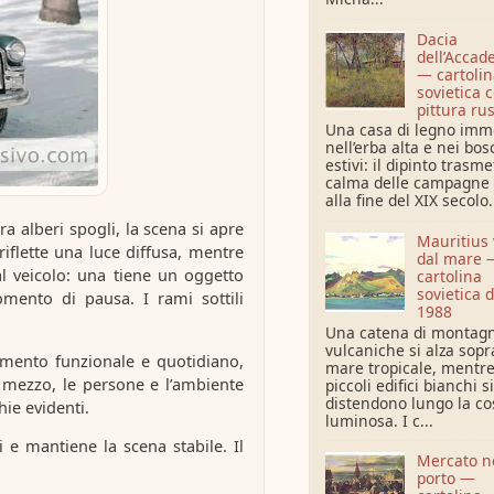
Dacia
dell’Accad
— cartolin
sovietica 
pittura ru
Una casa di legno imm
nell’erba alta e nei bos
estivi: il dipinto trasme
calma delle campagne
alla fine del XIX secolo. 
ra alberi spogli, la scena si apre
Mauritius 
iflette una luce diffusa, mentre
dal mare 
al veicolo: una tiene un oggetto
cartolina
sovietica d
mento di pausa. I rami sottili
1988
Una catena di montag
vulcaniche si alza sopra
emento funzionale e quotidiano,
mare tropicale, mentr
l mezzo, le persone e l’ambiente
piccoli edifici bianchi si
distendono lungo la co
ie evidenti.
luminosa. I c...
 e mantiene la scena stabile. Il
Mercato n
porto —