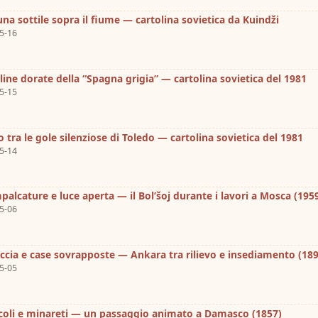
una sottile sopra il fiume — cartolina sovietica da Kuindži
5-16
lline dorate della “Spagna grigia” — cartolina sovietica del 1981
5-15
o tra le gole silenziose di Toledo — cartolina sovietica del 1981
5-14
mpalcature e luce aperta — il Bol’šoj durante i lavori a Mosca (195
5-06
occia e case sovrapposte — Ankara tra rilievo e insediamento (18
5-05
icoli e minareti — un passaggio animato a Damasco (1857)