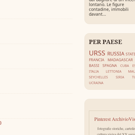
lontano. Le figure
contadine, immobili
davant...
PER PAESE
URSS
RUSSIA
STAT
FRANCIA
MADAGASCAR
BASSI
SPAGNA
CUBA
E
ITALIA
LETTONIA
MAU
SEYCHELLES
SIRIA
T
UCRAINA
Pinterest ArchivioVi
)
fotografie storiche, cartoli
cultura visiva del XX seco