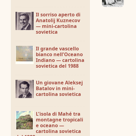
Il sorriso aperto di
Anatolij Kuznecov
— mini-cartolina
sovietica
Il grande vascello
bianco nell’Oceano
Indiano — cartolina
sovietica del 1988
Un giovane Aleksej
Batalov in mini-
cartolina sovietica
L’isola di Mahé tra
montagne tropicali
e oceano —
cartolina sovietica