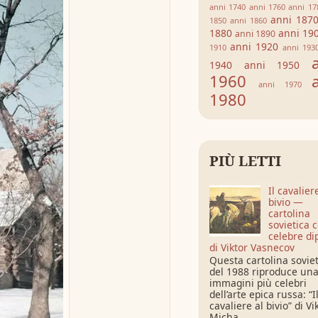
anni 1740
anni 1760
anni 17
anni 187
1850
anni 1860
1880
anni 19
anni 1890
anni 1920
1910
anni 193
1940
anni 1950
1960
anni 1970
1980
PIÙ LETTI
Il cavalier
bivio —
cartolina
sovietica c
celebre di
di Viktor Vasnecov
Questa cartolina sovie
del 1988 riproduce una
immagini più celebri
dell’arte epica russa: “I
cavaliere al bivio” di Vi
Micha...