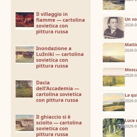
Il villaggio in
Un vo
fiamme — cartolina
sovietica con
2026-0
pittura russa
Matti
Inondazione a
2026-0
Lužniki — cartolina
sovietica con
pittura russa
Mosca
2026-0
Dacia
dell’Accademia —
cartolina sovietica
La qu
con pittura russa
2026-0
Il ghiaccio si è
Luce 
sciolto — cartolina
2026-0
sovietica con
pittura russa