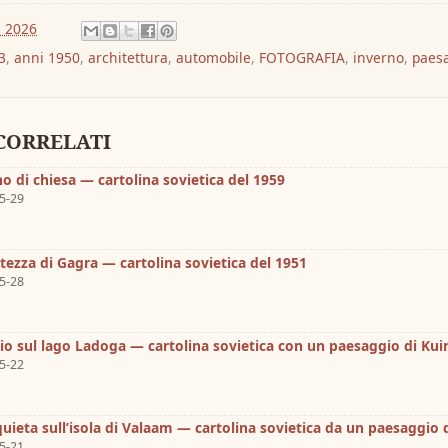
, 2026
3
,
anni 1950
,
architettura
,
automobile
,
FOTOGRAFIA
,
inverno
,
paes
CORRELATI
no di chiesa — cartolina sovietica del 1959
5-29
rtezza di Gagra — cartolina sovietica del 1951
5-28
zio sul lago Ladoga — cartolina sovietica con un paesaggio di Kui
5-22
quieta sull’isola di Valaam — cartolina sovietica da un paesaggio 
5-21