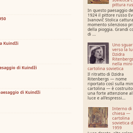
pittura ru
In questo paesaggio de
1924 il pittore russo E
950
Ivanovič Stolica cattura
momento silenzioso p
della pioggia. Grandi c
di ...
da Kuindži
Uno sguar
verso la l
Dzidra
Ritenberg
nella mini
esaggio di Kuindži
cartolina sovietica
Il ritratto di Dzidra
Ritenbergs — nome
riportato così sulla min
cartolina — è costruit
paesaggio di Kuindži
una forte attenzione al
luce e all’espressi...
Interno di
chiesa —
cartolina
sovietica d
1959