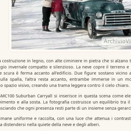
 costruzione in legno, con alte ciminiere in pietra che si alzano t
io invernale compatto e silenzioso. La neve copre il terreno e r
 scura è ferma accanto all’edificio. Due figure sostano vicino 
ulla spalla, l’altra resta accanto, entrambe immerse in un mo
lo spazio visivo, creando una trama leggera contro il cielo chiaro.
 GMC100 Suburban Carryall si inserisce in questa scena come el
imento e alla sosta. La fotografia costruisce un equilibrio tra i
lasciando che ogni presenza resti parte di un insieme senza gerarch
imane uniforme e raccolta, con una luce che attenua i contrasti
distendersi nella quiete della neve e degli alberi.