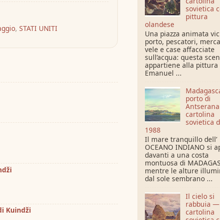
cartolina
sovietica 
pittura
olandese
aggio
,
STATI UNITI
Una piazza animata vic
porto, pescatori, merca
vele e case affacciate
sull’acqua: questa sce
appartiene alla pittura 
Emanuel ...
Madagascar
porto di
Antseran
cartolina
sovietica d
1988
Il mare tranquillo dell’
OCEANO INDIANO si a
davanti a una costa
montuosa di MADAGAS
ndži
mentre le alture illum
dal sole sembrano ...
Il cielo si
rabbuia —
di Kuindži
cartolina
sovietica 