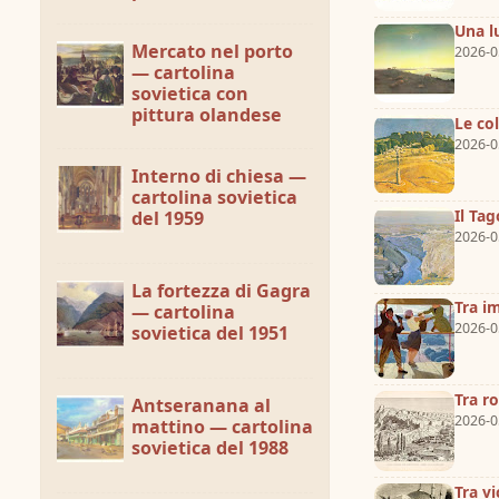
Una l
Mercato nel porto
2026-0
— cartolina
sovietica con
pittura olandese
Le co
2026-0
Interno di chiesa —
cartolina sovietica
Il Tag
del 1959
2026-0
La fortezza di Gagra
Tra i
— cartolina
2026-0
sovietica del 1951
Tra r
Antseranana al
2026-0
mattino — cartolina
sovietica del 1988
Tra v