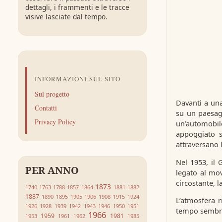
dettagli, i frammenti e le tracce
visive lasciate dal tempo.
INFORMAZIONI SUL SITO
Sul progetto
Davanti a una
Contatti
su un paesagg
Privacy Policy
un’automobile
appoggiato s
attraversano 
Nel 1953, il
PER ANNO
legato al mov
circostante, 
1873
1740
1763
1788
1857
1864
1881
1882
1887
1890
1895
1905
1906
1908
1915
1924
L’atmosfera r
1926
1928
1939
1942
1943
1946
1950
1951
tempo sembra 
1966
1959
1981
1953
1961
1962
1985