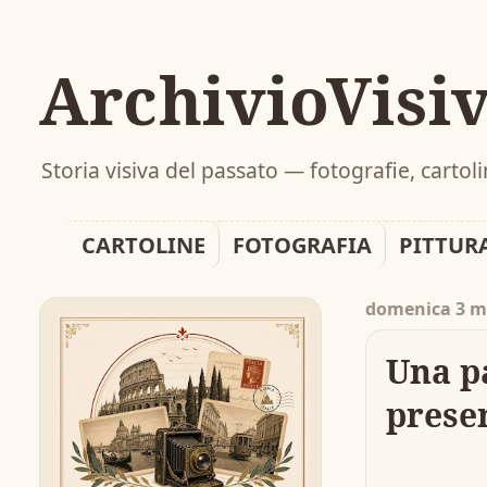
ArchivioVisi
Storia visiva del passato — fotografie, carto
CARTOLINE
FOTOGRAFIA
PITTUR
domenica 3 m
Una p
presen