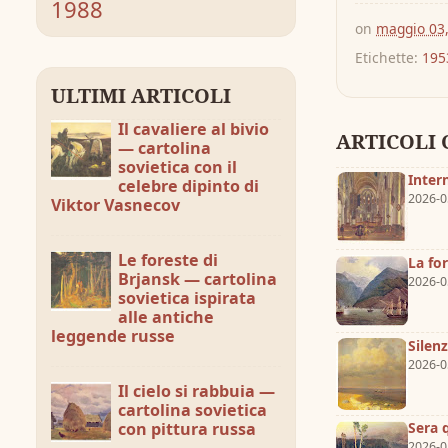
1988
on
maggio 03
Etichette:
195
ULTIMI ARTICOLI
Il cavaliere al bivio
ARTICOLI 
— cartolina
sovietica con il
Inter
celebre dipinto di
2026-0
Viktor Vasnecov
Le foreste di
La fo
Brjansk — cartolina
2026-0
sovietica ispirata
alle antiche
leggende russe
Silen
2026-0
Il cielo si rabbuia —
cartolina sovietica
con pittura russa
Sera 
2026-0