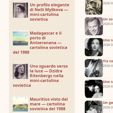
2026-0
Un profilo elegante
di Nelli Myškova —
mini-cartolina
sovietica
Un so
2026-0
Madagascar e il
porto di
Uno s
Antseranana —
2026-0
cartolina sovietica
del 1988
Tra c
Uno sguardo verso
2026-0
la luce — Dzidra
Ritenbergs nella
mini-cartolina
Uno s
sovietica
2026-0
Mauritius visto dal
Un ge
mare — cartolina
2026-0
sovietica del 1988