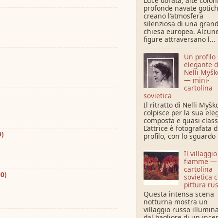
Luce dorata, alte colo
profonde navate gotic
creano l’atmosfera
silenziosa di una gran
chiesa europea. Alcun
figure attraversano l...
Un profilo
elegante d
Nelli Myšk
— mini-
cartolina
sovietica
Il ritratto di Nelli Myšk
colpisce per la sua ele
composta e quasi class
L’attrice è fotografata d
9)
profilo, con lo sguardo r
Il villaggio
fiamme —
cartolina
90)
sovietica 
pittura ru
Questa intensa scena
notturna mostra un
villaggio russo illumin
dal bagliore di un ince