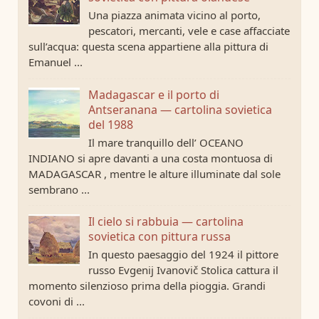
Una piazza animata vicino al porto,
pescatori, mercanti, vele e case affacciate
sull’acqua: questa scena appartiene alla pittura di
Emanuel ...
Madagascar e il porto di
Antseranana — cartolina sovietica
del 1988
Il mare tranquillo dell’ OCEANO
INDIANO si apre davanti a una costa montuosa di
MADAGASCAR , mentre le alture illuminate dal sole
sembrano ...
Il cielo si rabbuia — cartolina
sovietica con pittura russa
In questo paesaggio del 1924 il pittore
russo Evgenij Ivanovič Stolica cattura il
momento silenzioso prima della pioggia. Grandi
covoni di ...