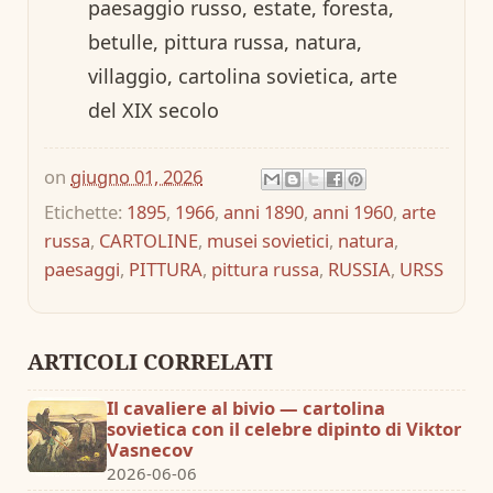
paesaggio russo, estate, foresta,
betulle, pittura russa, natura,
villaggio, cartolina sovietica, arte
del XIX secolo
on
giugno 01, 2026
Etichette:
1895
,
1966
,
anni 1890
,
anni 1960
,
arte
russa
,
CARTOLINE
,
musei sovietici
,
natura
,
paesaggi
,
PITTURA
,
pittura russa
,
RUSSIA
,
URSS
ARTICOLI CORRELATI
Il cavaliere al bivio — cartolina
sovietica con il celebre dipinto di Viktor
Vasnecov
2026-06-06