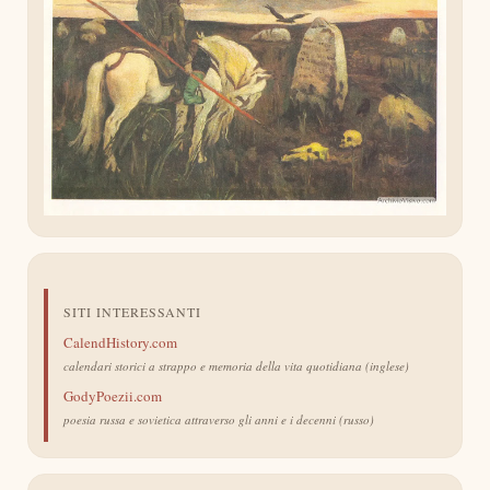
SITI INTERESSANTI
CalendHistory.com
calendari storici a strappo e memoria della vita quotidiana (inglese)
GodyPoezii.com
poesia russa e sovietica attraverso gli anni e i decenni (russo)