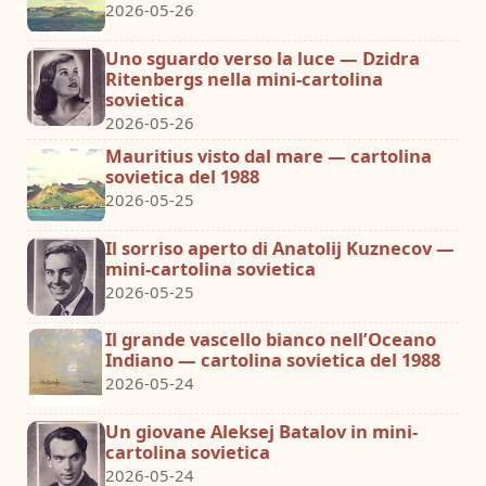
2026-05-26
Uno sguardo verso la luce — Dzidra
Ritenbergs nella mini-cartolina
sovietica
2026-05-26
Mauritius visto dal mare — cartolina
sovietica del 1988
2026-05-25
Il sorriso aperto di Anatolij Kuznecov —
mini-cartolina sovietica
2026-05-25
Il grande vascello bianco nell’Oceano
Indiano — cartolina sovietica del 1988
2026-05-24
Un giovane Aleksej Batalov in mini-
cartolina sovietica
2026-05-24