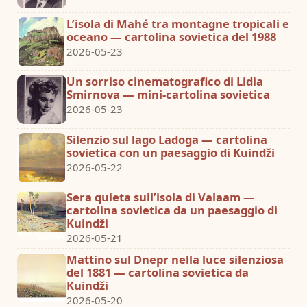
L’isola di Mahé tra montagne tropicali e
oceano — cartolina sovietica del 1988
2026-05-23
Un sorriso cinematografico di Lidia
Smirnova — mini-cartolina sovietica
2026-05-23
Silenzio sul lago Ladoga — cartolina
sovietica con un paesaggio di Kuindži
2026-05-22
Sera quieta sull’isola di Valaam —
cartolina sovietica da un paesaggio di
Kuindži
2026-05-21
Mattino sul Dnepr nella luce silenziosa
del 1881 — cartolina sovietica da
Kuindži
2026-05-20